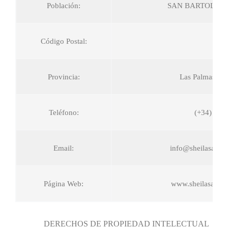
Población:
SAN BARTOLOME
Código Postal:
351
Provincia:
Las Palmas de 
Teléfono:
(+34) 639
Email:
info@sheilasanta
Página Web:
www.sheilasanta
DERECHOS DE PROPIEDAD INTELECTUAL